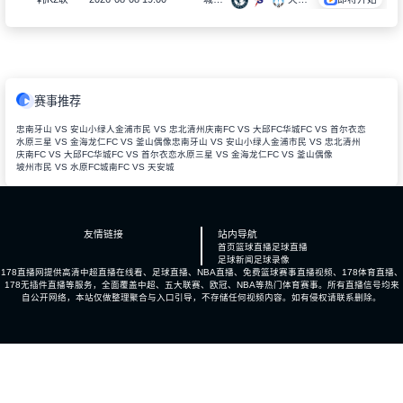
赛事推荐
忠南牙山 VS 安山小绿人
金浦市民 VS 忠北清州
庆南FC VS 大邱FC
华城FC VS 首尔衣恋
水原三星 VS 金海
龙仁FC VS 釜山偶像
忠南牙山 VS 安山小绿人
金浦市民 VS 忠北清州
庆南FC VS 大邱FC
华城FC VS 首尔衣恋
水原三星 VS 金海
龙仁FC VS 釜山偶像
坡州市民 VS 水原FC
城南FC VS 天安城
友情链接
站内导航
首页
篮球直播
足球直播
足球新闻
足球录像
178直播网提供高清中超直播在线看、足球直播、NBA直播、免费篮球赛事直播视频、178体育直播、
178无插件直播等服务，全面覆盖中超、五大联赛、欧冠、NBA等热门体育赛事。所有直播信号均来
自公开网络，本站仅做整理聚合与入口引导，不存储任何视频内容。如有侵权请联系删除。