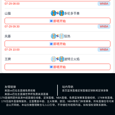
07-29 08:00
WNBA
山猫
多伦多节奏
即将开始
07-29 09:30
WNBA
风暴
狂热
即将开始
07-29 10:00
WNBA
王牌
波特兰火焰
即将开始
友情链接
站内导航
美国vs巴拉圭直播免费观看
首页
篮球直播
足球直播
足球新闻
足球录像
美国vs巴拉圭直播世界杯免费高清直播
178直播网提供高清中超直播在线看、足球直播、NBA直播、免费篮球赛事直播视频、178体育直播、
178无插件直播等服务，全面覆盖中超、五大联赛、欧冠、NBA等热门体育赛事。所有直播信号均来
自公开网络，本站仅做整理聚合与入口引导，不存储任何视频内容。如有侵权请联系删除。