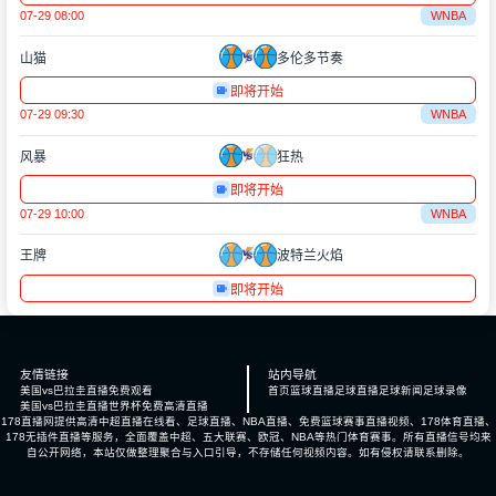
07-29 08:00
WNBA
山猫
多伦多节奏
即将开始
07-29 09:30
WNBA
风暴
狂热
即将开始
07-29 10:00
WNBA
王牌
波特兰火焰
即将开始
友情链接
站内导航
美国vs巴拉圭直播免费观看
首页
篮球直播
足球直播
足球新闻
足球录像
美国vs巴拉圭直播世界杯免费高清直播
178直播网提供高清中超直播在线看、足球直播、NBA直播、免费篮球赛事直播视频、178体育直播、
178无插件直播等服务，全面覆盖中超、五大联赛、欧冠、NBA等热门体育赛事。所有直播信号均来
自公开网络，本站仅做整理聚合与入口引导，不存储任何视频内容。如有侵权请联系删除。