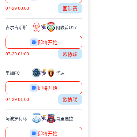
07-29 00:00
国际赛
吉尔吉斯斯坦U17
阿联酋U17
即将开始
07-29 01:00
欧协联
里加FC
华达
即将开始
07-29 01:00
欧协联
阿波罗利马索尔
哥里迪拉
即将开始