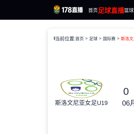
足球直播
首页
篮球
当前位置:
首页
足球
国际赛
斯洛文尼
0
06
斯洛文尼亚女足U19