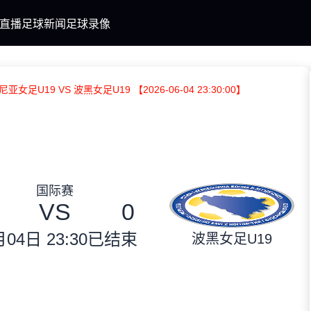
直播
足球新闻
足球录像
亚女足U19 VS 波黑女足U19 【2026-06-04 23:30:00】
国际赛
VS
0
月04日 23:30
已结束
波黑女足U19