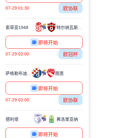
07-29 01:30
欧协联
索菲亚1948
特尔纳瓦斯巴达克
即将开始
07-29 02:00
欧冠杯
萨格勒布迪纳摩
图恩
即将开始
07-29 02:00
欧协联
德利塔
弗洛里亚纳
即将开始