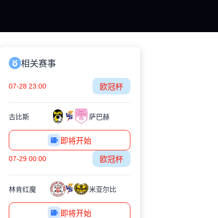
相关赛事
07-28 23:00
欧冠杯
古比斯
萨巴赫
即将开始
07-29 00:00
欧冠杯
林肯红魔
米亚尔比
即将开始