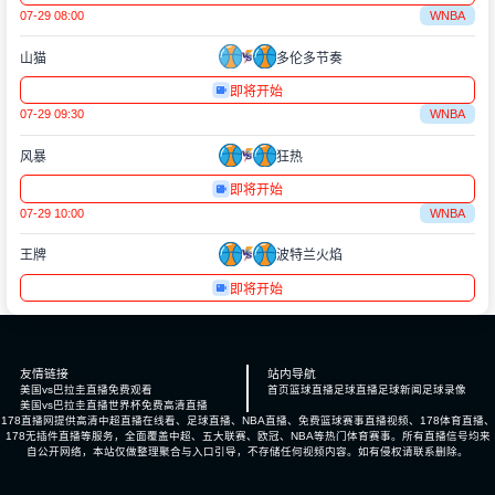
07-29 08:00
WNBA
山猫
多伦多节奏
即将开始
07-29 09:30
WNBA
风暴
狂热
即将开始
07-29 10:00
WNBA
王牌
波特兰火焰
即将开始
友情链接
站内导航
美国vs巴拉圭直播免费观看
首页
篮球直播
足球直播
足球新闻
足球录像
美国vs巴拉圭直播世界杯免费高清直播
178直播网提供高清中超直播在线看、足球直播、NBA直播、免费篮球赛事直播视频、178体育直播、
178无插件直播等服务，全面覆盖中超、五大联赛、欧冠、NBA等热门体育赛事。所有直播信号均来
自公开网络，本站仅做整理聚合与入口引导，不存储任何视频内容。如有侵权请联系删除。