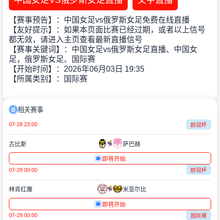
中国女足VS俄罗斯女足直播
文字直播
【赛事预告】：中国女足vs俄罗斯女足免费在线直播
【友好提示】：如果本页面比赛已经过期，或者以上信号
都无效，请进入主页查看最新直播信号
【赛事关键词】：中国女足vs俄罗斯女足直播、中国女
足，俄罗斯女足、国际赛
【开始时间】：2026年06月03日 19:35
【所属类别】：国际赛
相关赛事
07-28 23:00
欧冠杯
古比斯
萨巴赫
即将开始
07-29 00:00
欧冠杯
林肯红魔
米亚尔比
即将开始
07-29 00:00
国际赛