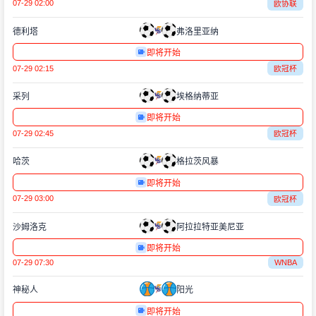
07-29 02:00
欧协联
德利塔
弗洛里亚纳
即将开始
07-29 02:15
欧冠杯
采列
埃格纳蒂亚
即将开始
07-29 02:45
欧冠杯
哈茨
格拉茨风暴
即将开始
07-29 03:00
欧冠杯
沙姆洛克
阿拉拉特亚美尼亚
即将开始
07-29 07:30
WNBA
神秘人
阳光
即将开始