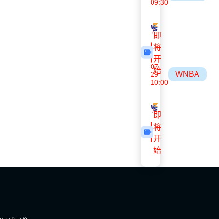
09:30
风暴
狂热
即
将
开
07-
始
WNBA
29
10:00
王牌
波特兰火焰
即
将
开
始