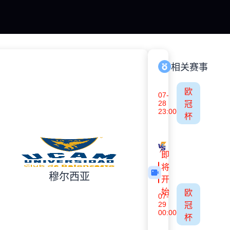
相关赛事
欧
07-
28
冠
23:00
杯
古比斯
萨巴赫
即
将
穆尔西亚
开
始
欧
07-
29
冠
00:00
杯