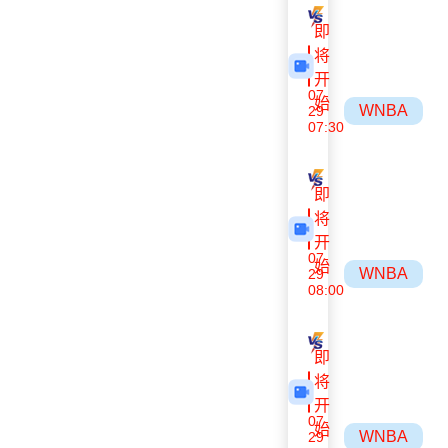
沙姆洛克
阿拉拉特亚美
即
将
开
07-
始
WNBA
29
07:30
神秘人
阳光
即
将
开
07-
始
WNBA
29
08:00
山猫
多伦多节奏
即
将
开
07-
始
WNBA
29