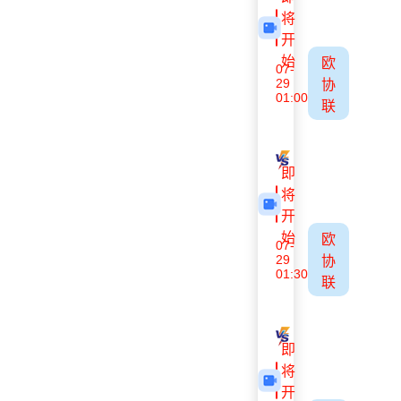
将
开
始
欧
07-
29
协
01:00
联
阿波罗利马索尔
哥里迪拉
即
将
开
始
欧
07-
29
协
01:30
联
索菲亚1948
特尔纳瓦斯巴
即
将
开