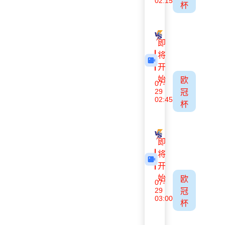
02:15
杯
采列
埃格纳蒂亚
即
将
开
始
欧
07-
29
冠
02:45
杯
哈茨
格拉茨风暴
即
将
开
始
欧
07-
29
冠
03:00
杯