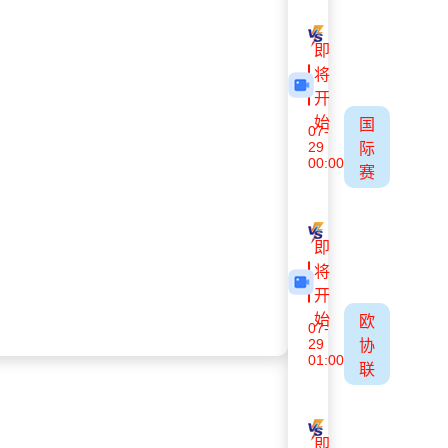
林肯红魔
米亚尔比
即
将
开
始
国
07-
29
际
00:00
赛
吉尔吉斯斯坦U17
阿联酋U17
即
将
开
始
欧
07-
29
协
01:00
联
里加FC
华达
即