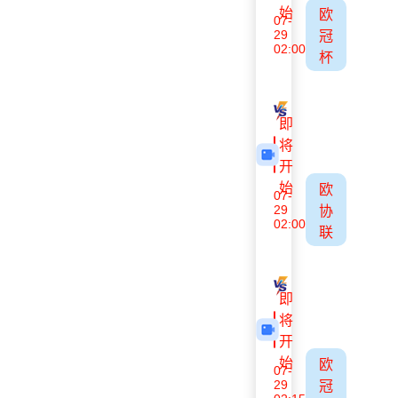
始
欧
07-
29
冠
02:00
杯
萨格勒布迪纳摩
图恩
即
将
开
始
欧
07-
29
协
02:00
联
德利塔
弗洛里亚纳
即
将
开
始
欧
07-
29
冠