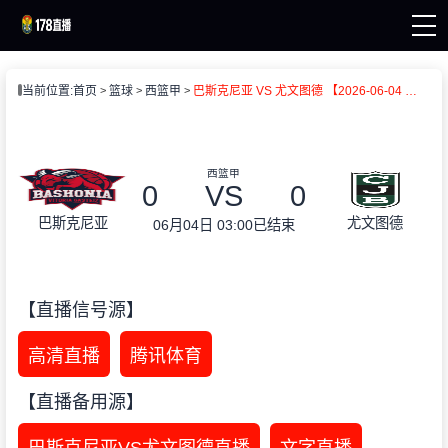
页
当前位置:
首页
篮球
西篮甲
巴斯克尼亚 VS 尤文图德 【2026-06-04 03:00:00】
直播
直播
新闻
录像
西篮甲
0
VS
0
巴斯克尼亚
尤文图德
06月04日 03:00
已结束
【直播信号源】
高清直播
腾讯体育
【直播备用源】