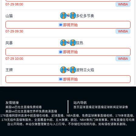
07-29 08:00
WNBA
山猫
多伦多节奏
即将开始
07-29 09:30
WNBA
风暴
狂热
即将开始
07-29 10:00
WNBA
王牌
波特兰火焰
即将开始
友情链接
站内导航
美国vs巴拉圭直播免费观看
首页
篮球直播
足球直播
足球新闻
足球录像
美国vs巴拉圭直播世界杯免费高清直播
178直播网提供高清中超直播在线看、足球直播、NBA直播、免费篮球赛事直播视频、178体育直播、
178无插件直播等服务，全面覆盖中超、五大联赛、欧冠、NBA等热门体育赛事。所有直播信号均来
自公开网络，本站仅做整理聚合与入口引导，不存储任何视频内容。如有侵权请联系删除。